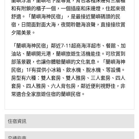
蘭嶼浮潛，蘭嶼地下屋導覽，背包客棧床邊有三層櫃
和有附鎖的櫃子一個，一個插座和床邊燈，住起來很
舒適。「蘭嶼海神民宿」，是最接近蘭嶼碼頭的民
宿，日間面對面大海，夜間聆聽海浪聲，直接接欣賞
夕陽美景。
「蘭嶼海神民宿」鄰近7-11超商海洋超市、餐館、加
油站、蘭嶼開元港，蘭嶼旅遊生活機能佳。可欣賞到
部落景觀，也讓你體驗蘭嶼的文化氣息。「蘭嶼海神
民宿」1F有提供小冰箱、飲水機、脫水機、等設備。
房型有六種：雙人套房、雙人雅房、三人套房、四人
套房、四人雅房、六人背包房，鄰近便利視野佳，非
常適合全家旅遊住宿的蘭嶼民宿。
住宿資訊
交通指南