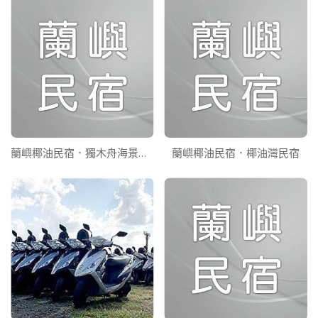
蘭嶼椰油民宿．獨木舟海景山莊
蘭嶼椰油民宿．椰油灣民宿