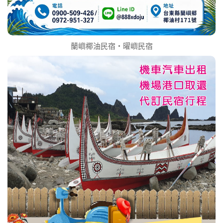
蘭嶼椰油民宿‧曜嶼民宿