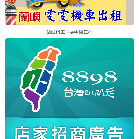
蘭嶼租車‧雯雯機車行