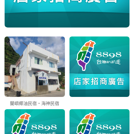
蘭嶼椰油民宿‧海神民宿