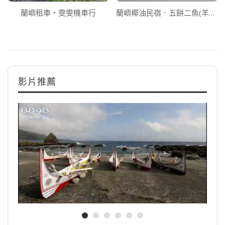
蘭嶼租車‧雯雯機車行
蘭嶼椰油民宿．五餅二魚(羊咩咩)民宿
影片推薦