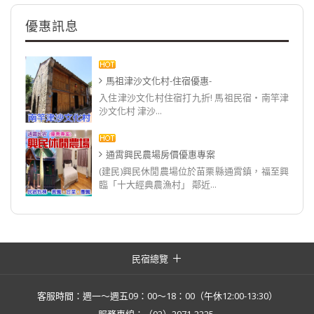
優惠訊息
馬祖津沙文化村-住宿優惠-
入住津沙文化村住宿打九折! 馬祖民宿‧南竿津
沙文化村 津沙...
通霄興民農場房價優惠專案
(建民)興民休閒農場位於苗栗縣通霄鎮，福至興
臨「十大經典農漁村」 鄰近...
民宿總覽
客服時間：週一～週五09：00～18：00（午休12:00-13:30）